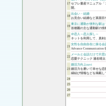
17
セフレ量産マニュアル「
開。
出会い・結婚
18
お見合い結婚など真面目
東京に通勤が便利な駅は
19
首都圏の主な通勤駅の情
＠恋人～恋人探し～
20
ネットを利用して、真剣
女性を自由自在に操る会
21
Advance Communi
メールと会話だけで片思
22
恋愛テクニック 瀬名晴
婚活力向上navi
23
婚活力を磨いて幸せな恋
縁結び情報などを掲載し
24
25
26
27