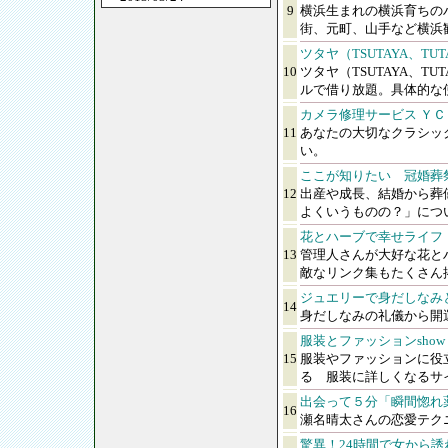
9
横浜生まれの横浜育ちの
街、元町、山手など横浜
ツタヤ（TSUTAYA、TU
10
ツタヤ（TSUTAYA、T
ルで借り放題。具体的な
カメラ修理サービス ＹＣ
11
あなたの大切なクラシッ
い。
ここが知りたい 冠婚葬
12
出産や成長、結婚から葬
よくいうものの？」につ
花とハーブで幸せライフ
13
管理人さんが大好な花と
敵なリンク集もたくさん
ジュエリーで身だしなみ
14
身だしなみの礼儀から開
服装とファッションshow
15
服装やファッションに役
る 服装に詳しくなるサ
出会って５分「瞬間惚れ薬
16
瀬名晴太さんの恋愛テク
驚異！24時間で女から