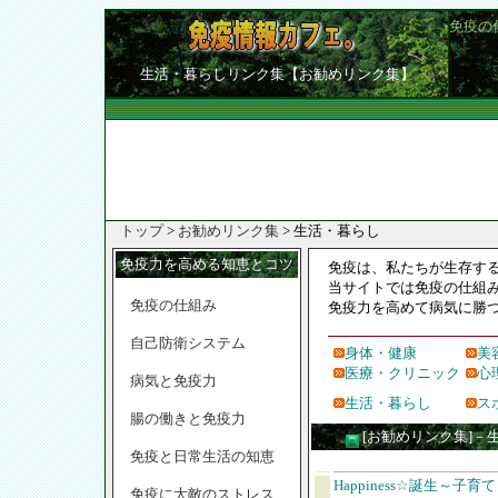
免疫の
生活・暮らしリンク集【お勧めリンク集】
トップ
>
お勧めリンク集
> 生活・暮らし
免疫力を高める知恵とコツ
免疫は、私たちが生存す
当サイトでは免疫の仕組
免疫の仕組み
免疫力を高めて病気に勝
自己防衛システム
身体・健康
美
医療・クリニック
心
病気と免疫力
生活・暮らし
ス
腸の働きと免疫力
[お勧めリンク集]－
免疫と日常生活の知恵
Happiness☆誕生～子育て
免疫に大敵のストレス