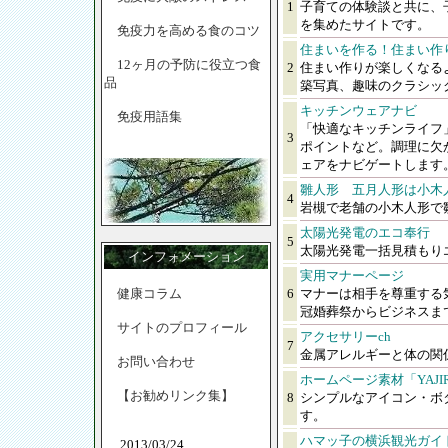
1
子育ての体験談と共に、
を集めたサイトです。
免疫力を高める食のコツ
住まいを作る！住まい作
12ヶ月の予防に役立つ食
2
住まい作りが楽しくなる
品
築写真、趣味のクラシッ
キッチンウェアナビ
免疫用語集
「快適なキッチンライフ
3
ポイントなど。調理に欠
ェアをナビゲートします
雛人形 五月人形は小木
4
岩槻で老舗の小木人形で
太陽光発電のエコ奉行
5
太陽光発電一括見積もり
インフォメーション
実用マナーページ
健康コラム
6
マナーは相手を尊重する
冠婚葬祭からビジネスま
サイトのプロフィール
アクセサリーch
7
金属アレルギーと体の関
お問い合わせ
ホームページ素材「YAJIR
【お勧めリンク集】
8
シンプルなアイコン・ボ
す。
ハマッ子の横浜観光ガイ
2013/03/24