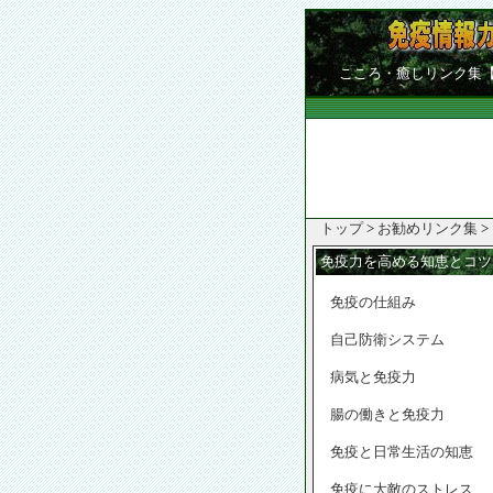
こころ・癒しリンク集
トップ
>
お勧めリンク集
>
免疫力を高める知恵とコツ
免疫の仕組み
自己防衛システム
病気と免疫力
腸の働きと免疫力
免疫と日常生活の知恵
免疫に大敵のストレス