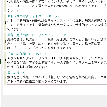
心の痛みや病気を抱えて苦しんでいる人、そして、そうした人たちを応
1
共に生きていくことを選んだ人たちのために作られたサイトです。 「
きる。」
ストレスの総合サイト ストレス・ラボ
ストレス解消法・発散の総合サイト。ストレスの症状、病気の知識から1
2
しているサイトです。気分転換やリラックス法、慢性的なストレス解消
ています。
風音 魔法の音・ヒーリングミュージック
風鈴の音は、風の音・・・。風鈴はそよ風がなびくと、優しい音が流れ
3
趣・・・「風」を愛（め）でる心を持つ私たち日本人。風を音に変えて
は、「こころ」と「からだ」を癒してくれます。
「癒しの部屋」ピュアハート
カウンセリング＆ヒーリング、オリジナル開運風水、ヒーリングストー
4
セイ集など癒しアイテム充実です。
一人で悩んでいる方へ…希望と勇気
かけになれれば嬉しいです(^-^
癒しのリンク
5
疲れをとる情報、くつろげる情報、なごめる情報を集めた総合リンクサ
ストレス解消に役立つ情報を集めています。