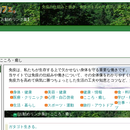
免疫の仕組みと働き、免疫力を高めて病気に勝つ工
ツ
【お勧めリンク集】
 こころ・癒し
免疫は、私たちが生存する上で欠かせない身体を守る重要な働きです。
当サイトでは免疫の仕組みや働きについて、その全体像をわかりやすく
免疫力を高めて病気に勝つちょっとした生活の工夫や知恵とコツなど、
身体・健康
美容・健康
健康・情報
食・料
医療・クリニック
心理・自己啓発
こころ・癒し
学び・
仕事・
生活・暮らし
スポーツ・運動
旅行・アウトドア
プ
[お勧めリンク集]－こころ・癒し
ガタゴト生きる。