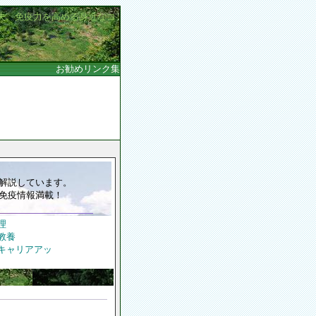
夫、免疫力を高める身近なコ
お勧めリンク集
解説しています。
免疫情報満載！
理
教養
キャリアアッ