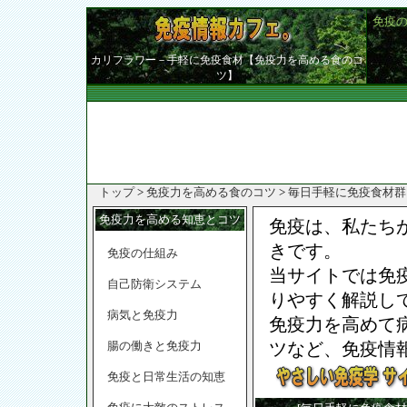
免疫
カリフラワー－手軽に免疫食材【免疫力を高める食のコ
ツ】
トップ
>
免疫力を高める食のコツ
>
毎日手軽に免疫食材群
免疫力を高める知恵とコツ
免疫は、私たち
きです。
免疫の仕組み
当サイトでは免
自己防衛システム
りやすく解説し
病気と免疫力
免疫力を高めて
腸の働きと免疫力
ツなど、免疫情
免疫と日常生活の知恵