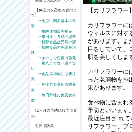
免疫に大敵のストレス
[毎日手軽に免疫食材
【カリフラワー
【免疫力を高める食のコ
ツ】
免疫に関る基本の食
カリフラワーに
事
抗酸化物質を補充
ウィルスに対す
毎日４～５杯の緑茶
があります。ま
発酵食品は元気の源
核酸食品で免疫を活
目をしていて、
性
肌を美しくしま
きのこで免疫力強化
腹八分で食べ過ぎな
い
カリフラワーに
食品添加物には要注
った老廃物を排
意
免疫力を高める栄養
果があります。
素
毎日手軽に免疫食材
群
食べ物に含まれ
予防といいます
12ヶ月の予防に役立つ食
品
最近注目さ れ
リフラワー、ブ
免疫用語集