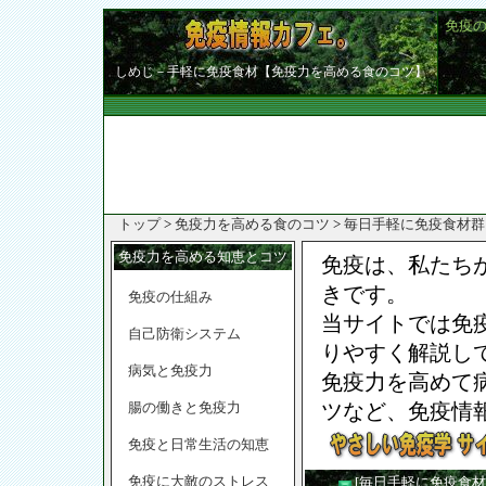
免疫
しめじ－手軽に免疫食材【免疫力を高める食のコツ】
トップ
>
免疫力を高める食のコツ
>
毎日手軽に免疫食材群
免疫力を高める知恵とコツ
免疫は、私たち
きです。
免疫の仕組み
当サイトでは免
自己防衛システム
りやすく解説し
病気と免疫力
免疫力を高めて
腸の働きと免疫力
ツなど、免疫情
免疫と日常生活の知恵
免疫に大敵のストレス
[毎日手軽に免疫食材