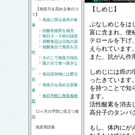
【しめじ】
【免疫力を高める食のコ
ツ】
免疫に関る基本の食
ぶなしめじをは
事
抗酸化物質を補充
富に含まれ、便
毎日４～５杯の緑茶
テロールを下げ
発酵食品は元気の源
核酸食品で免疫を活
えられています
性
また、抗がん作
きのこで免疫力強化
腹八分で食べ過ぎな
い
しめじには癌の
食品添加物には要注
ったきています
意
免疫力を高める栄養
を持つことで知
素
ます。
毎日手軽に免疫食材
群
活性酸素を消去
12ヶ月の予防に役立つ食
高分子のタンパ
品
もし、体内にが
免疫用語集